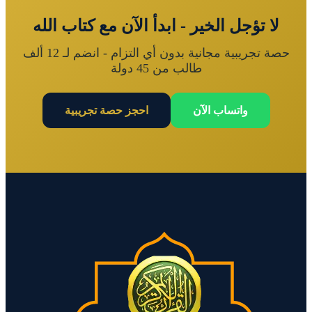
لا تؤجل الخير - ابدأ الآن مع كتاب الله
حصة تجريبية مجانية بدون أي التزام - انضم لـ 12 ألف
طالب من 45 دولة
واتساب الآن
احجز حصة تجريبية