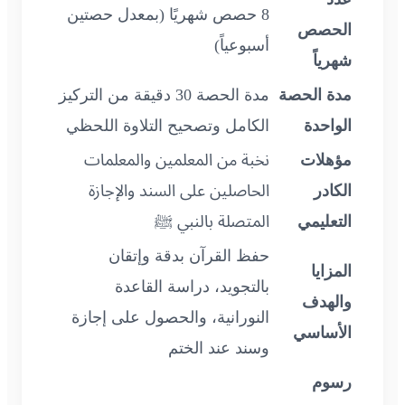
8 حصص شهريًا (بمعدل حصتين
الحصص
أسبوعياً)
شهرياً
مدة الحصة
مدة الحصة 30 دقيقة من التركيز
الواحدة
الكامل وتصحيح التلاوة اللحظي
مؤهلات
نخبة من المعلمين والمعلمات
الكادر
الحاصلين على السند والإجازة
التعليمي
المتصلة بالنبي ﷺ
حفظ القرآن بدقة وإتقان
المزايا
بالتجويد، دراسة القاعدة
والهدف
النورانية، والحصول على إجازة
الأساسي
وسند عند الختم
رسوم