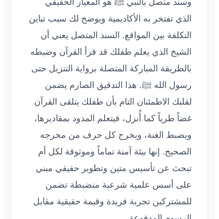
وسند متصل بالنبي ﷺ هو المعيار الحقيقي
الذي تفتخر به الأكاديمية ويوضح لك سبب تباين
التكلفة بين المواقع. السند المتصل يعني أن
الشيخ الذي يعلم طفلك قد قرأ القرآن وضبطه
بالطريقة المباركة المتصلة برواية التنزيل حتى
رسول الله ﷺ. هذا التدقيق الصارم يضمن
لقلبك الاطمئنان التام بأن طفلك يتلقى القرآن
غضاً طرياً كما أُنزل، فيتعلم المدود بمقاديرها،
ويضبط الغنة، ويخرج كل حرف من مخرجه
الصحيح. إنها بيئة آمنة تماماً وموثوقة لكل أم
تبحث عن تأسيس متين وتطوير حقيقي مبني
على أسس علمية شرعية منضبطة تضمن
للمشتركين تجربة فريدة وقيمة حقيقية مقابل
الرسوم المدفوعة.