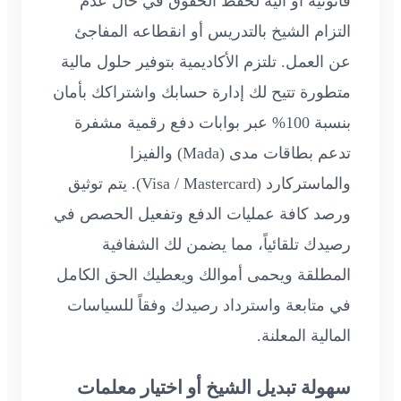
قانونية أو آلية لحفظ الحقوق في حال عدم
التزام الشيخ بالتدريس أو انقطاعه المفاجئ
عن العمل. تلتزم الأكاديمية بتوفير حلول مالية
متطورة تتيح لك إدارة حسابك واشتراكك بأمان
بنسبة 100% عبر بوابات دفع رقمية مشفرة
تدعم بطاقات مدى (Mada) والفيزا
والماستركارد (Visa / Mastercard). يتم توثيق
ورصد كافة عمليات الدفع وتفعيل الحصص في
رصيدك تلقائياً، مما يضمن لك الشفافية
المطلقة ويحمى أموالك ويعطيك الحق الكامل
في متابعة واسترداد رصيدك وفقاً للسياسات
المالية المعلنة.
سهولة تبديل الشيخ أو اختيار معلمات