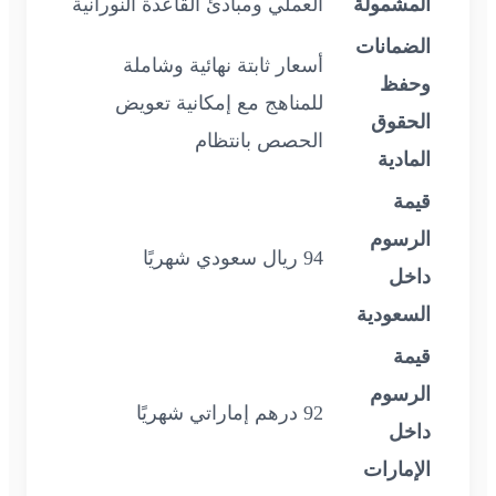
المشمولة
العملي ومبادئ القاعدة النورانية
الضمانات
أسعار ثابتة نهائية وشاملة
وحفظ
للمناهج مع إمكانية تعويض
الحقوق
الحصص بانتظام
المادية
قيمة
الرسوم
94 ريال سعودي شهريًا
داخل
السعودية
قيمة
الرسوم
92 درهم إماراتي شهريًا
داخل
الإمارات